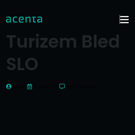
Turizem Bled
SLO
admin
4 julija, 2025
No Comments