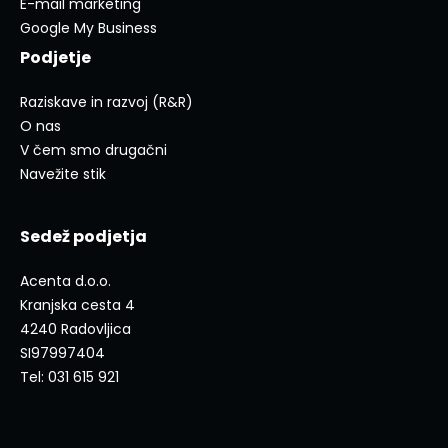
E-mail marketing
Google My Business
Podjetje
Raziskave in razvoj (R&R)
O nas
V čem smo drugačni
Navežite stik
Sedež podjetja
Acenta d.o.o.
Kranjska cesta 4
4240 Radovljica
SI97997404
Tel: 031 615 921