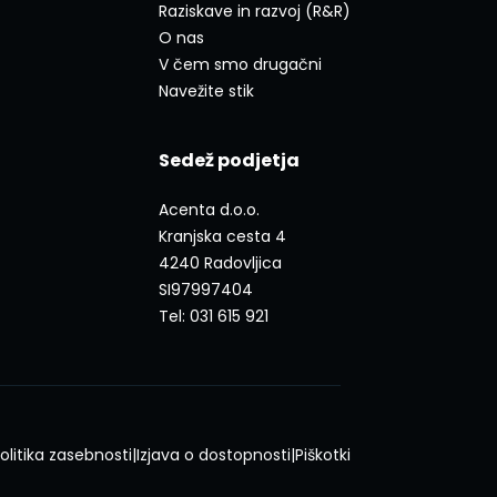
Raziskave in razvoj (R&R)
O nas
V čem smo drugačni
Navežite stik
Sedež podjetja
Acenta d.o.o.
Kranjska cesta 4
4240 Radovljica
SI97997404
Tel: 031 615 921
olitika zasebnosti
|
Izjava o dostopnosti
|
Piškotki