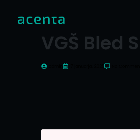
VGŠ Bled 
admin
7 januarja, 2025
No Commen