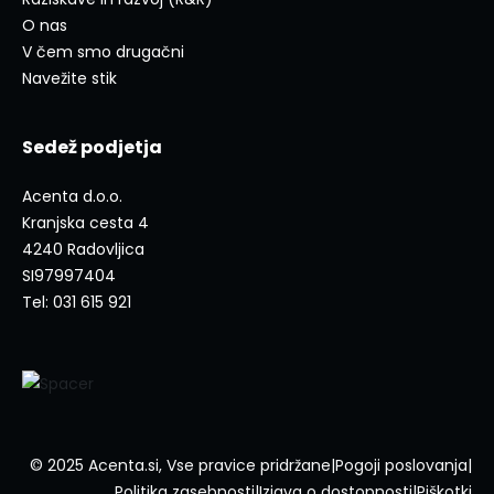
O nas
V čem smo drugačni
Navežite stik
Sedež podjetja
Acenta d.o.o.
Kranjska cesta 4
4240 Radovljica
SI97997404
Tel: 031 615 921
© 2025 Acenta.si, Vse pravice pridržane
|
Pogoji poslovanja
|
Politika zasebnosti
|
Izjava o dostopnosti
|
Piškotki