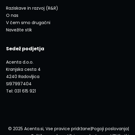
Raziskave in razvoj (R&R)
O nas
V čem smo drugačni
Navežite stik
Sedež podjetja
Acenta d.o.o.
Kranjska cesta 4
4240 Radovljica
SI97997404
Tel: 031 615 921
© 2025 Acenta.si, Vse pravice pridržane
|
Pogoji poslovanja
|