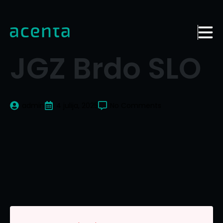
JGZ Brdo SLO
admin
4 julija, 2025
No Comments