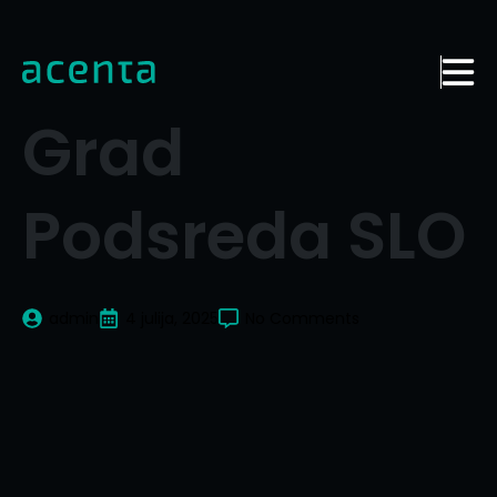
Grad
Podsreda SLO
admin
4 julija, 2025
No Comments