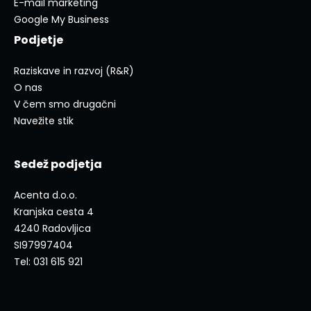
E-mail marketing
Google My Business
Podjetje
Raziskave in razvoj (R&R)
O nas
V čem smo drugačni
Navežite stik
Sedež podjetja
Acenta d.o.o.
Kranjska cesta 4
4240 Radovljica
SI97997404
Tel: 031 615 921